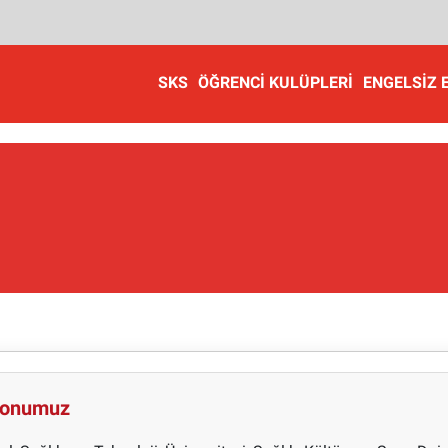
SKS
ÖĞRENCI KULÜPLERI
ENGELSIZ 
yonumuz