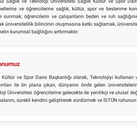
ul Sağlık ve Teknoloji Üniversitesi Sağlık Kültür ve Spor Dair
ellerine ve öğrencilerine sağlık, kültür, spor ve beslenme konu
e sunmak; öğrencilerin ve çalışanların beden ve ruh sağlığını
k üniversitelilik bilincinin oluşmasına katkı sağlamak, ünivers
elin kurumsal bağlılığını arttırmaktır.
onumuz
 Kültür ve Spor Daire Başkanlığı olarak, Teknolojiyi kullanan v
amları ile ön plana çıkan, dünyanın önde gelen üniversiteler
oji Üniversitesi öğrencilerine gelecekte de yenilikçi ve ulusal de
alarını, sürekli kendini geliştirerek sürdürmek ve İSTÜN ruhunu