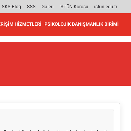
SKS Blog
SSS
Galeri
İSTÜN Korosu
istun.edu.tr
ERIŞIM HIZMETLERI
PSIKOLOJIK DANIŞMANLIK BIRIMI