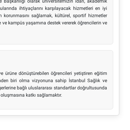
e Başkanlığı olarak üniversitemizin idari, akademik
larında ihtiyaçlarını karşılayacak hizmetleri en iyi
n korunmasını sağlamak, kültürel, sportif hizmetler
ite ve kampüs yaşamına destek vererek öğrencilerin ve
e ürüne dönüştürebilen öğrencileri yetiştiren eğitim
inden biri olma vizyonuna sahip İstanbul Sağlık ve
ğerlerine bağlı uluslararası standartlar doğrultusunda
n oluşmasına katkı sağlamaktır.