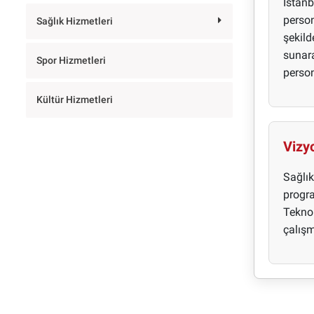
İstanb
person
Sağlık Hizmetleri
şekild
sunara
Spor Hizmetleri
person
Kültür Hizmetleri
Vizy
Sağlık
progr
Teknol
çalışm