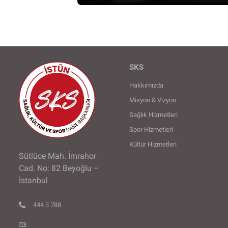
SKS
Hakkımızda
Misyon & Vizyon
Sağlık Hizmetleri
Spor Hizmetleri
Kültür Hizmetleri
Sütlüce Mah. İmrahor
Cad. No: 82 Beyoğlu –
İstanbul
444 3 788