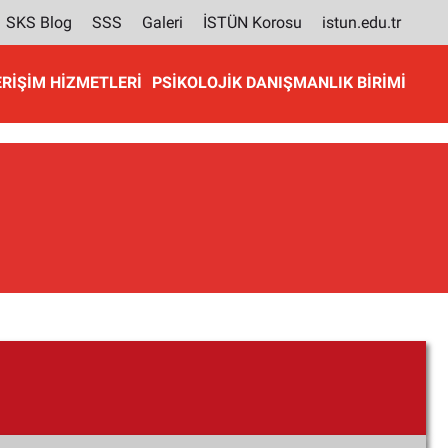
SKS Blog
SSS
Galeri
İSTÜN Korosu
istun.edu.tr
ERIŞIM HIZMETLERI
PSIKOLOJIK DANIŞMANLIK BIRIMI