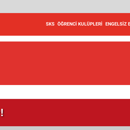
SKS
ÖĞRENCI KULÜPLERI
ENGELSIZ 
!