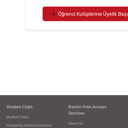
Öğrenci Kulüplerine Üyelik Başvu
Student Clubs
Barrier-Free Access
Services
Student Clubs
About Us
Frequently Asked Questions