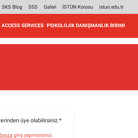
SKS Blog
SSS
Galeri
İSTÜN Korosu
istun.edu.tr
 ACCESS SERVICES
PSIKOLOJIK DANIŞMANLIK BIRIMI
erinden üye olabilirsiniz.*
bınıza
giriş yapmalısınız.