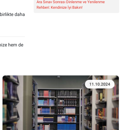
Ara Sınav Sonrası Dinlenme ve Yenilenme
Rehberi: Kendinize İyi Bakın!
birlikte daha
emize hem de
11.10.2024