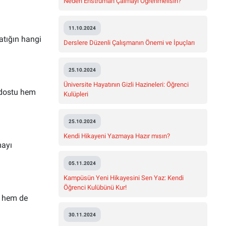
Neden Enstrüman Çalmayı Öğrenmelisin?
11.10.2024
atığın hangi
Derslere Düzenli Çalışmanın Önemi ve İpuçları
25.10.2024
Üniversite Hayatının Gizli Hazineleri: Öğrenci
e dostu hem
Kulüpleri
25.10.2024
Kendi Hikayeni Yazmaya Hazır mısın?
mayı
05.11.2024
Kampüsün Yeni Hikayesini Sen Yaz: Kendi
Öğrenci Kulübünü Kur!
ir hem de
30.11.2024