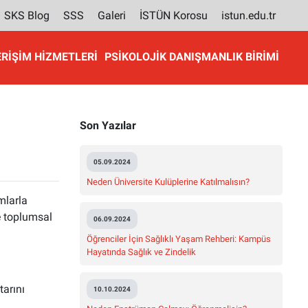
SKS Blog
SSS
Galeri
İSTÜN Korosu
istun.edu.tr
ERIŞIM HIZMETLERI
PSIKOLOJIK DANIŞMANLIK BIRIMI
Son Yazılar
05.09.2024
Neden Üniversite Kulüplerine Katılmalısın?
mlarla
e toplumsal
06.09.2024
Öğrenciler İçin Sağlıklı Yaşam Rehberi: Kampüs
Hayatında Sağlık ve Zindelik
tarını
10.10.2024