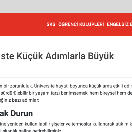
SKS
ÖĞRENCI KULÜPLERI
ENGELSIZ 
üste Küçük Adımlarla Büyük
için bir zorunluluk. Üniversite hayatı boyunca küçük ama etkili adı
sürdürülebilir bir yaşam tarzı benimsemek, hem bireysel hem d
eğiniz bazı adımlar:
zak Durun
ine yeniden kullanılabilir şişeler ve termoslar kullanarak atık mik
şkanlık haline getirebilirsiniz.